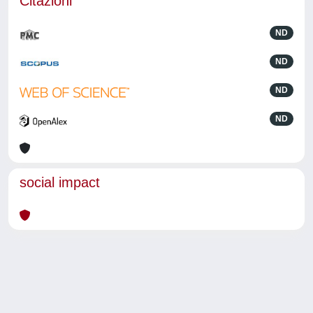
Citazioni
ND
ND
ND
ND
social impact