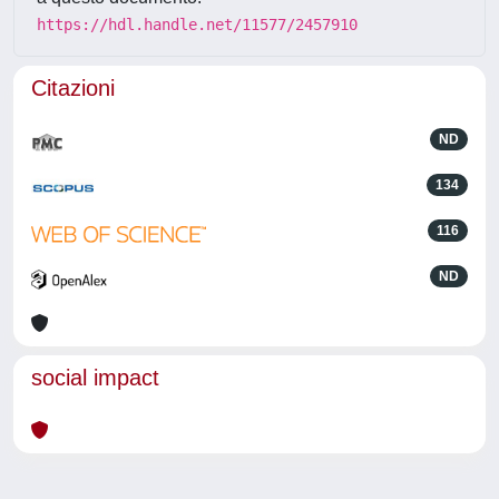
https://hdl.handle.net/11577/2457910
Citazioni
ND
134
116
ND
social impact