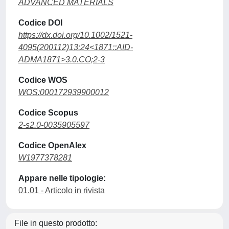
ADVANCED MATERIALS
Codice DOI
https://dx.doi.org/10.1002/1521-
4095(200112)13:24<1871::AID-
ADMA1871>3.0.CO;2-3
Codice WOS
WOS:000172939900012
Codice Scopus
2-s2.0-0035905597
Codice OpenAlex
W1977378281
Appare nelle tipologie:
01.01 - Articolo in rivista
File in questo prodotto: