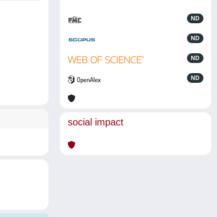
ND
ND
ND
ND
social impact