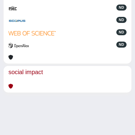
ND
ND
ND
ND
social impact
Powered by
IRIS
-
about IRIS
-