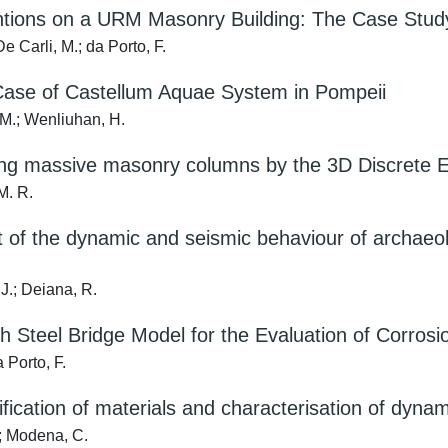
entions on a URM Masonry Building: The Case Stud
De Carli, M.; da Porto, F.
ase of Castellum Aquae System in Pompeii
, M.; Wenliuhan, H.
nding massive masonry columns by the 3D Discrete
M. R.
 of the dynamic and seismic behaviour of archaeolog
 J.; Deiana, R.
ch Steel Bridge Model for the Evaluation of Corrosi
 Porto, F.
ification of materials and characterisation of dynam
.; Modena, C.