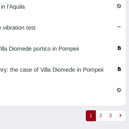
n l’Aquila
vibration test
Villa Diomede portico in Pompeii
nry: the case of Villa Diomede in Pompeii
1
2
3