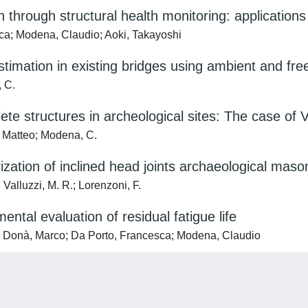
hrough structural health monitoring: applications i
ca; Modena, Claudio; Aoki, Takayoshi
imation in existing bridges using ambient and free 
, C.
ete structures in archeological sites: The case of 
o, Matteo; Modena, C.
ization of inclined head joints archaeological maso
luzzi, M. R.; Lorenzoni, F.
ental evaluation of residual fatigue life
o; Donà, Marco; Da Porto, Francesca; Modena, Claudio