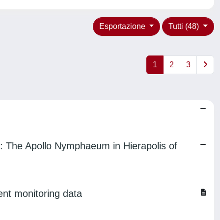
Esportazione
Tutti (48)
1
2
3
s: The Apollo Nymphaeum in Hierapolis of
ent monitoring data