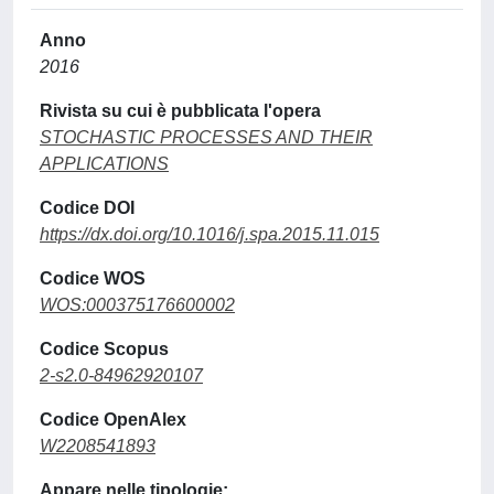
Anno
2016
Rivista su cui è pubblicata l'opera
STOCHASTIC PROCESSES AND THEIR
APPLICATIONS
Codice DOI
https://dx.doi.org/10.1016/j.spa.2015.11.015
Codice WOS
WOS:000375176600002
Codice Scopus
2-s2.0-84962920107
Codice OpenAlex
W2208541893
Appare nelle tipologie: