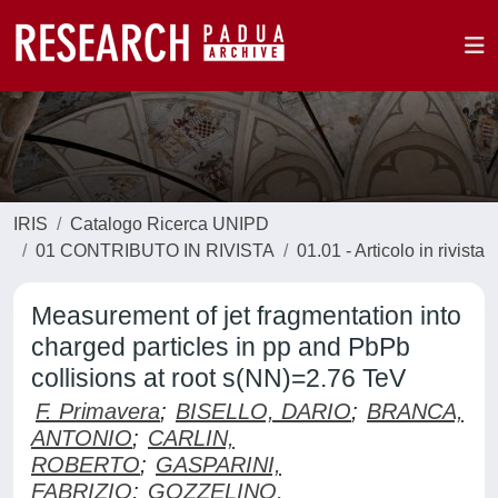
IRIS
Catalogo Ricerca UNIPD
01 CONTRIBUTO IN RIVISTA
01.01 - Articolo in rivista
Measurement of jet fragmentation into
charged particles in pp and PbPb
collisions at root s(NN)=2.76 TeV
F. Primavera
;
BISELLO, DARIO
;
BRANCA,
ANTONIO
;
CARLIN,
ROBERTO
;
GASPARINI,
FABRIZIO
;
GOZZELINO,