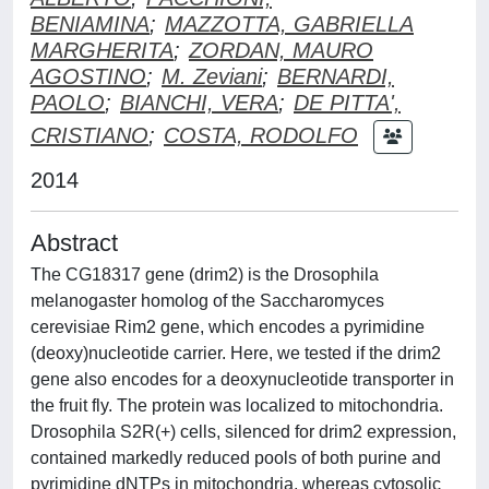
BENIAMINA
;
MAZZOTTA, GABRIELLA
MARGHERITA
;
ZORDAN, MAURO
AGOSTINO
;
M. Zeviani
;
BERNARDI,
PAOLO
;
BIANCHI, VERA
;
DE PITTA',
CRISTIANO
;
COSTA, RODOLFO
2014
Abstract
The CG18317 gene (drim2) is the Drosophila
melanogaster homolog of the Saccharomyces
cerevisiae Rim2 gene, which encodes a pyrimidine
(deoxy)nucleotide carrier. Here, we tested if the drim2
gene also encodes for a deoxynucleotide transporter in
the fruit fly. The protein was localized to mitochondria.
Drosophila S2R(+) cells, silenced for drim2 expression,
contained markedly reduced pools of both purine and
pyrimidine dNTPs in mitochondria, whereas cytosolic