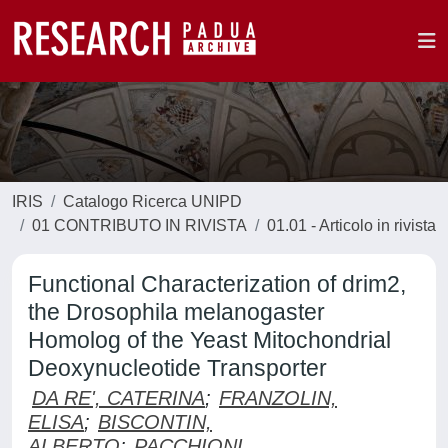
IRIS
Catalogo Ricerca UNIPD
01 CONTRIBUTO IN RIVISTA
01.01 - Articolo in rivista
Functional Characterization of drim2,
the Drosophila melanogaster
Homolog of the Yeast Mitochondrial
Deoxynucleotide Transporter
DA RE', CATERINA
;
FRANZOLIN,
ELISA
;
BISCONTIN,
ALBERTO
;
PACCHIONI,