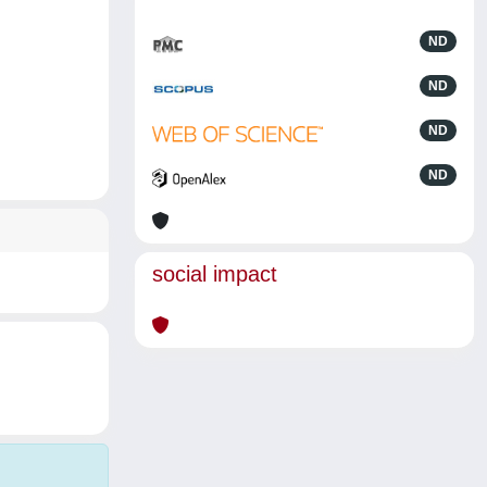
ND
ND
ND
ND
social impact