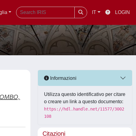
glia
IT
LOGIN
Informazioni
Utilizza questo identificativo per citare
OMBO,
o creare un link a questo documento:
https://hdl.handle.net/11577/3002
108
Citazioni