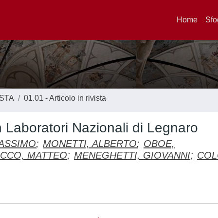
Home
Sfo
ISTA
01.01 - Articolo in rivista
n Laboratori Nazionali di Legnaro
MASSIMO
;
MONETTI, ALBERTO
;
OBOE,
CCO, MATTEO
;
MENEGHETTI, GIOVANNI
;
COL