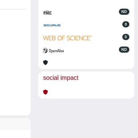
ND
0
0
ND
social impact