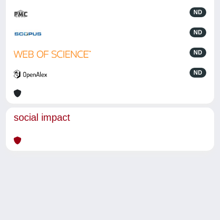
ND
ND
ND
ND
social impact
Powered by
IRIS
-
about IRIS
-