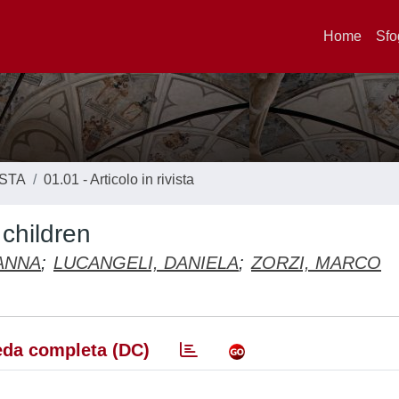
Home
Sfo
ISTA
01.01 - Articolo in rivista
 children
 ANNA
;
LUCANGELI, DANIELA
;
ZORZI, MARCO
da completa (DC)