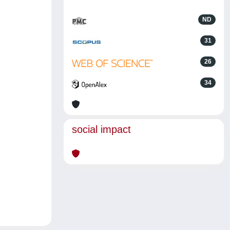
ND
31
26
34
social impact