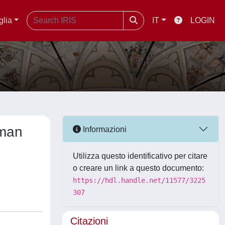
glia
IT
LOGIN
uman
Informazioni
Utilizza questo identificativo per citare
o creare un link a questo documento:
https://hdl.handle.net/11577/3225
307
Citazioni