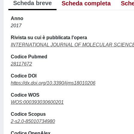
Scheda breve
Scheda completa
Sche
Anno
2017
Rivista su cui è pubblicata l'opera
INTERNATIONAL JOURNAL OF MOLECULAR SCIENC
Codice Pubmed
28117672
Codice DOI
https://dx.doi.org/10.3390/ijms18010206
Codice WOS
WOS:000393030600201
Codice Scopus
2-s2.0-85010734980
Codice OpenAlex