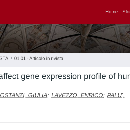
Home
Sfo
ISTA
01.01 - Articolo in rivista
fect gene expression profile of h
OSTANZI, GIULIA
;
LAVEZZO, ENRICO
;
PALU',