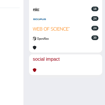
18
24
24
30
social impact