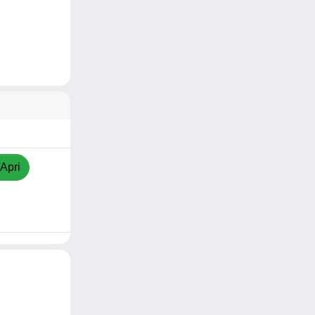
/Apri