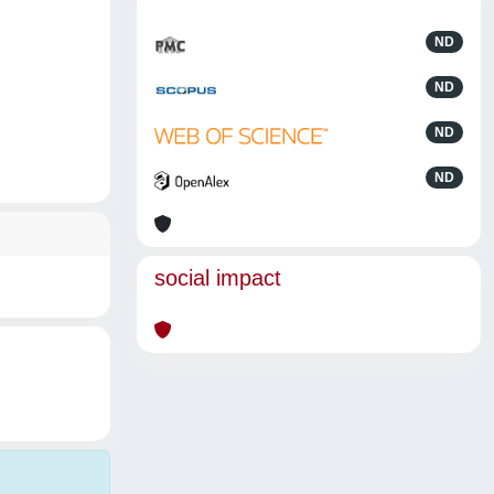
ND
ND
ND
ND
social impact