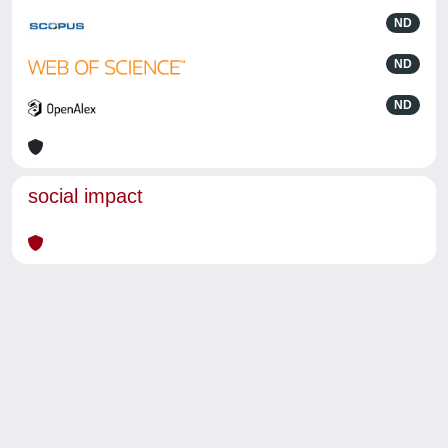
ND
ND
ND
social impact
Powered by
IRIS
-
about IRIS
-
Utilizzo dei cookie
-
Privacy
Copyright © 2026