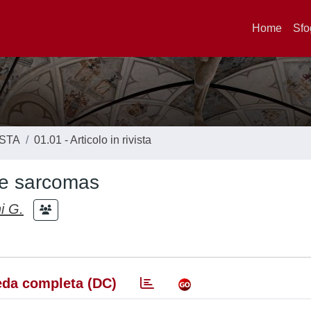
Home
Sfo
ISTA
01.01 - Articolo in rivista
ue sarcomas
i G.
da completa (DC)