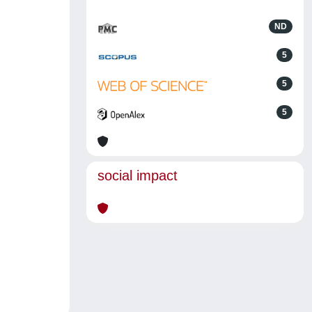
ND
5
5
5
social impact