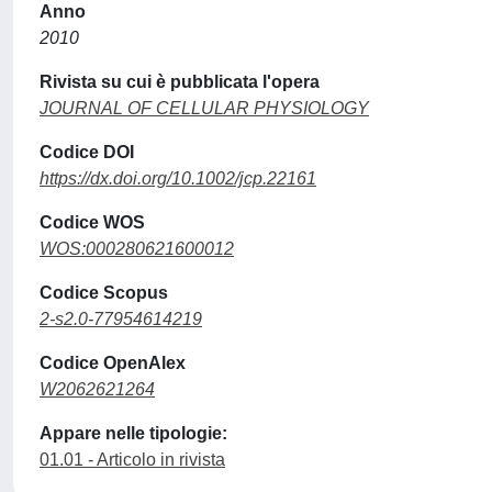
Anno
2010
Rivista su cui è pubblicata l'opera
JOURNAL OF CELLULAR PHYSIOLOGY
Codice DOI
https://dx.doi.org/10.1002/jcp.22161
Codice WOS
WOS:000280621600012
Codice Scopus
2-s2.0-77954614219
Codice OpenAlex
W2062621264
Appare nelle tipologie:
01.01 - Articolo in rivista