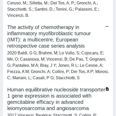
Ceruso, M.; Silletta, M.; Dei Tos, A. P.; Gronchi, A.;
Stacchiotti, S.; Santini, D.; Tonini, G.; Palassini, E.;
Vincenzi, B.
The activity of chemotherapy in
inflammatory myofibroblastic tumour
(IMT): a multicentre, European
retrospective case series analysis
2020 Baldi, G G; Brahmi, M; Lo Vullo, S; Cojocaru, E;
Mir, O; Casanova, M; Vincenzi, B; De Pas, T; Grignani,
G; Pantaleo, M A; Blay, J Y; Jones, R L; Le Cesne, A;
Frezza, A M; Gronchi, A; Collini, P; Dei Tos, A P; Morosi,
C; Mariani, L; Casali, P G; Stacchiotti, S
Human equilibrative nucleoside transporter
1 gene expression is associated with
gemcitabine efficacy in advanced
leiomyosarcoma and angiosarcoma
2017 Vincenzi, Beatrice; Stacchiotti, S; Collini, P;