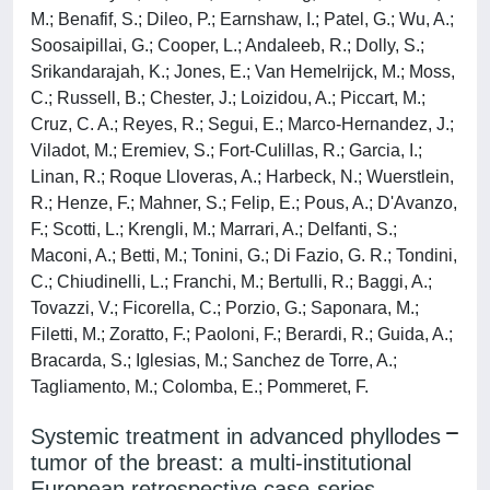
M.; Benafif, S.; Dileo, P.; Earnshaw, I.; Patel, G.; Wu, A.;
Soosaipillai, G.; Cooper, L.; Andaleeb, R.; Dolly, S.;
Srikandarajah, K.; Jones, E.; Van Hemelrijck, M.; Moss,
C.; Russell, B.; Chester, J.; Loizidou, A.; Piccart, M.;
Cruz, C. A.; Reyes, R.; Segui, E.; Marco-Hernandez, J.;
Viladot, M.; Eremiev, S.; Fort-Culillas, R.; Garcia, I.;
Linan, R.; Roque Lloveras, A.; Harbeck, N.; Wuerstlein,
R.; Henze, F.; Mahner, S.; Felip, E.; Pous, A.; D'Avanzo,
F.; Scotti, L.; Krengli, M.; Marrari, A.; Delfanti, S.;
Maconi, A.; Betti, M.; Tonini, G.; Di Fazio, G. R.; Tondini,
C.; Chiudinelli, L.; Franchi, M.; Bertulli, R.; Baggi, A.;
Tovazzi, V.; Ficorella, C.; Porzio, G.; Saponara, M.;
Filetti, M.; Zoratto, F.; Paoloni, F.; Berardi, R.; Guida, A.;
Bracarda, S.; Iglesias, M.; Sanchez de Torre, A.;
Tagliamento, M.; Colomba, E.; Pommeret, F.
Systemic treatment in advanced phyllodes
tumor of the breast: a multi-institutional
European retrospective case-series