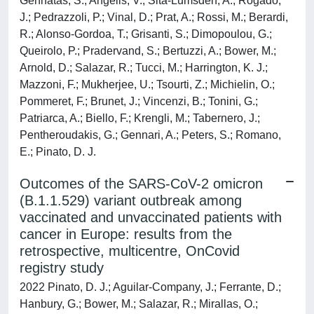
Gennatas, S.; Angelis, V.; Sita-Lumsden, A.; Rogado,
J.; Pedrazzoli, P.; Vinal, D.; Prat, A.; Rossi, M.; Berardi,
R.; Alonso-Gordoa, T.; Grisanti, S.; Dimopoulou, G.;
Queirolo, P.; Pradervand, S.; Bertuzzi, A.; Bower, M.;
Arnold, D.; Salazar, R.; Tucci, M.; Harrington, K. J.;
Mazzoni, F.; Mukherjee, U.; Tsourti, Z.; Michielin, O.;
Pommeret, F.; Brunet, J.; Vincenzi, B.; Tonini, G.;
Patriarca, A.; Biello, F.; Krengli, M.; Tabernero, J.;
Pentheroudakis, G.; Gennari, A.; Peters, S.; Romano,
E.; Pinato, D. J.
Outcomes of the SARS-CoV-2 omicron
(B.1.1.529) variant outbreak among
vaccinated and unvaccinated patients with
cancer in Europe: results from the
retrospective, multicentre, OnCovid
registry study
2022 Pinato, D. J.; Aguilar-Company, J.; Ferrante, D.;
Hanbury, G.; Bower, M.; Salazar, R.; Mirallas, O.;