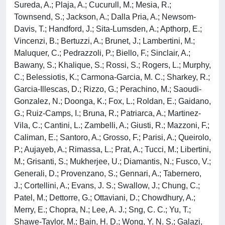
Sureda, A.; Plaja, A.; Cucurull, M.; Mesia, R.;
Townsend, S.; Jackson, A.; Dalla Pria, A.; Newsom-
Davis, T.; Handford, J.; Sita-Lumsden, A.; Apthorp, E.;
Vincenzi, B.; Bertuzzi, A.; Brunet, J.; Lambertini, M.;
Maluquer, C.; Pedrazzoli, P.; Biello, F.; Sinclair, A.;
Bawany, S.; Khalique, S.; Rossi, S.; Rogers, L.; Murphy,
C.; Belessiotis, K.; Carmona-Garcia, M. C.; Sharkey, R.;
Garcia-Illescas, D.; Rizzo, G.; Perachino, M.; Saoudi-
Gonzalez, N.; Doonga, K.; Fox, L.; Roldan, E.; Gaidano,
G.; Ruiz-Camps, I.; Bruna, R.; Patriarca, A.; Martinez-
Vila, C.; Cantini, L.; Zambelli, A.; Giusti, R.; Mazzoni, F.;
Caliman, E.; Santoro, A.; Grosso, F.; Parisi, A.; Queirolo,
P.; Aujayeb, A.; Rimassa, L.; Prat, A.; Tucci, M.; Libertini,
M.; Grisanti, S.; Mukherjee, U.; Diamantis, N.; Fusco, V.;
Generali, D.; Provenzano, S.; Gennari, A.; Tabernero,
J.; Cortellini, A.; Evans, J. S.; Swallow, J.; Chung, C.;
Patel, M.; Dettorre, G.; Ottaviani, D.; Chowdhury, A.;
Merry, E.; Chopra, N.; Lee, A. J.; Sng, C. C.; Yu, T.;
Shawe-Taylor, M.; Bain, H. D.; Wong, Y. N. S.; Galazi,