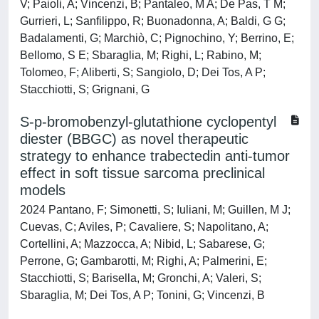
V; Paioli, A; Vincenzi, B; Pantaleo, M A; De Pas, T M;
Gurrieri, L; Sanfilippo, R; Buonadonna, A; Baldi, G G;
Badalamenti, G; Marchiò, C; Pignochino, Y; Berrino, E;
Bellomo, S E; Sbaraglia, M; Righi, L; Rabino, M;
Tolomeo, F; Aliberti, S; Sangiolo, D; Dei Tos, A P;
Stacchiotti, S; Grignani, G
S-p-bromobenzyl-glutathione cyclopentyl
diester (BBGC) as novel therapeutic
strategy to enhance trabectedin anti-tumor
effect in soft tissue sarcoma preclinical
models
2024 Pantano, F; Simonetti, S; Iuliani, M; Guillen, M J;
Cuevas, C; Aviles, P; Cavaliere, S; Napolitano, A;
Cortellini, A; Mazzocca, A; Nibid, L; Sabarese, G;
Perrone, G; Gambarotti, M; Righi, A; Palmerini, E;
Stacchiotti, S; Barisella, M; Gronchi, A; Valeri, S;
Sbaraglia, M; Dei Tos, A P; Tonini, G; Vincenzi, B