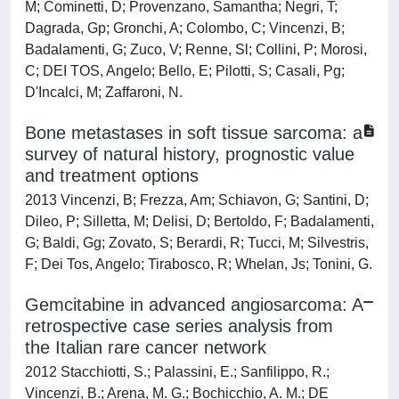
M; Cominetti, D; Provenzano, Samantha; Negri, T;
Dagrada, Gp; Gronchi, A; Colombo, C; Vincenzi, B;
Badalamenti, G; Zuco, V; Renne, Sl; Collini, P; Morosi,
C; DEI TOS, Angelo; Bello, E; Pilotti, S; Casali, Pg;
D'Incalci, M; Zaffaroni, N.
Bone metastases in soft tissue sarcoma: a
survey of natural history, prognostic value
and treatment options
2013 Vincenzi, B; Frezza, Am; Schiavon, G; Santini, D;
Dileo, P; Silletta, M; Delisi, D; Bertoldo, F; Badalamenti,
G; Baldi, Gg; Zovato, S; Berardi, R; Tucci, M; Silvestris,
F; Dei Tos, Angelo; Tirabosco, R; Whelan, Js; Tonini, G.
Gemcitabine in advanced angiosarcoma: A
retrospective case series analysis from
the Italian rare cancer network
2012 Stacchiotti, S.; Palassini, E.; Sanfilippo, R.;
Vincenzi, B.; Arena, M. G.; Bochicchio, A. M.; DE