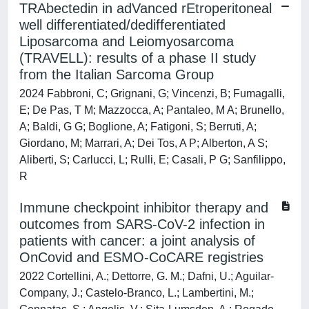
TRAbectedin in adVanced rEtroperitoneal
well differentiated/dedifferentiated
Liposarcoma and Leiomyosarcoma
(TRAVELL): results of a phase II study
from the Italian Sarcoma Group
2024 Fabbroni, C; Grignani, G; Vincenzi, B; Fumagalli,
E; De Pas, T M; Mazzocca, A; Pantaleo, M A; Brunello,
A; Baldi, G G; Boglione, A; Fatigoni, S; Berruti, A;
Giordano, M; Marrari, A; Dei Tos, A P; Alberton, A S;
Aliberti, S; Carlucci, L; Rulli, E; Casali, P G; Sanfilippo,
R
Immune checkpoint inhibitor therapy and
outcomes from SARS-CoV-2 infection in
patients with cancer: a joint analysis of
OnCovid and ESMO-CoCARE registries
2022 Cortellini, A.; Dettorre, G. M.; Dafni, U.; Aguilar-
Company, J.; Castelo-Branco, L.; Lambertini, M.;