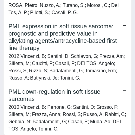
ROSA, Pietro; Nuzzo, A.; Turano, S.; Morosi, C.; Dei
Tos, A. P.; Pilotti, S.; Casali, P. G.
PML expression in soft tissue sarcoma:
prognostic and predictive value in
alkylating agents/antracycline-based first
line therapy
2012 Vincenzi, B; Santini, D; Schiavon, G; Frezza, Am;
Silletta, M; Crucitti, P; Casali, P; DEI TOS, Angelo;
Rossi, S; Rizzo, S; Badalamenti, G; Tomasino, Rm;
Russo, A; Butrynski, Je; Tonini, G.
PML down-regulation in soft tissue
sarcomas
2010 Vincenzi, B; Perrone, G; Santini, D; Grosso, F;
Silletta, M; Frezza, Anna; Rossi, S; Russo, A; Rabitti, C;
Gebbia, N; Badalamenti, G; Casali, P; Muda, Ao; DEI
TOS, Angelo; Tonini, G.