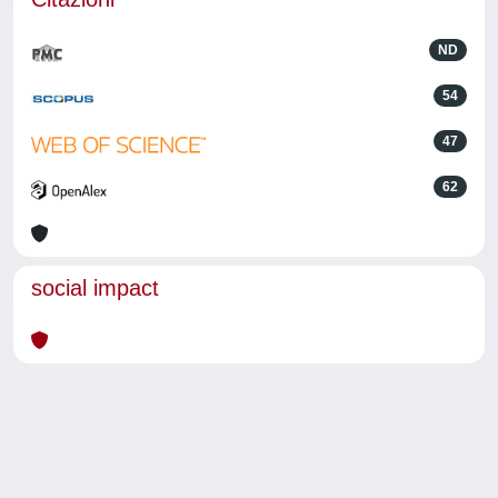
ND
54
47
62
social impact