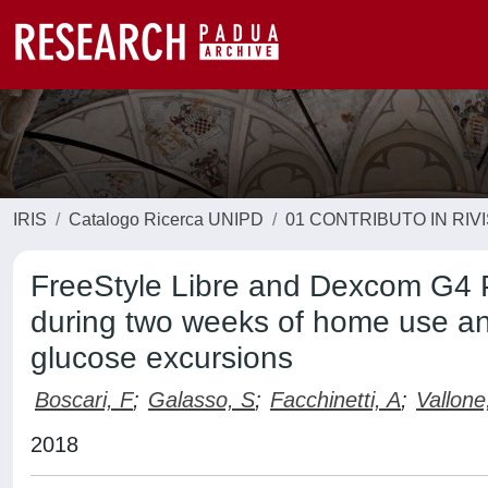
IRIS
Catalogo Ricerca UNIPD
01 CONTRIBUTO IN RIV
FreeStyle Libre and Dexcom G4 
during two weeks of home use an
glucose excursions
Boscari, F
;
Galasso, S
;
Facchinetti, A
;
Vallone
2018