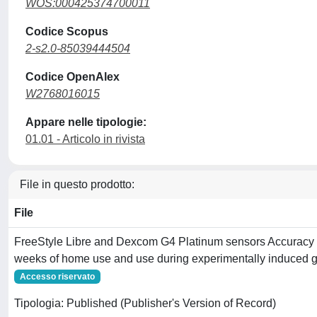
WOS:000425374700011
Codice Scopus
2-s2.0-85039444504
Codice OpenAlex
W2768016015
Appare nelle tipologie:
01.01 - Articolo in rivista
File in questo prodotto:
File
FreeStyle Libre and Dexcom G4 Platinum sensors Accuracy
weeks of home use and use during experimentally induced g
Accesso riservato
Tipologia: Published (Publisher's Version of Record)