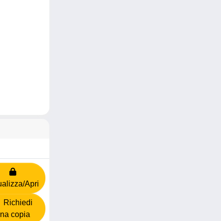
ualizza/Apri
Richiedi
na copia