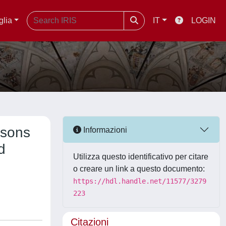
glia
IT
LOGIN
isons
Informazioni
d
Utilizza questo identificativo per citare
o creare un link a questo documento:
https://hdl.handle.net/11577/3279
223
Citazioni