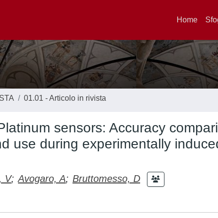
Home
Sfo
ISTA
01.01 - Articolo in rivista
Platinum sensors: Accuracy compar
d use during experimentally induce
, V
;
Avogaro, A
;
Bruttomesso, D