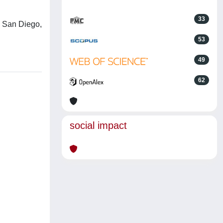
33
, San Diego,
53
49
62
social impact