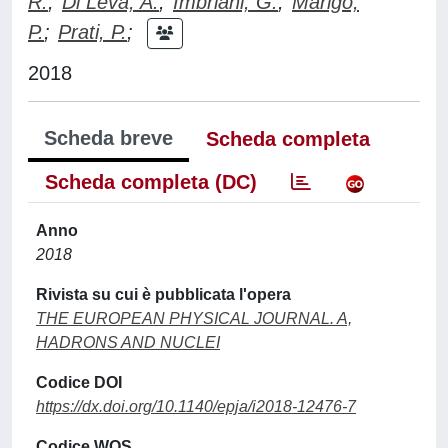
R.
;
Di Leva, A.
;
Imbriani, G.
;
Marigo,
P.
;
Prati, P.
;
2018
Scheda breve
Scheda completa
Scheda completa (DC)
Anno
2018
Rivista su cui è pubblicata l'opera
THE EUROPEAN PHYSICAL JOURNAL. A,
HADRONS AND NUCLEI
Codice DOI
https://dx.doi.org/10.1140/epja/i2018-12476-7
Codice WOS