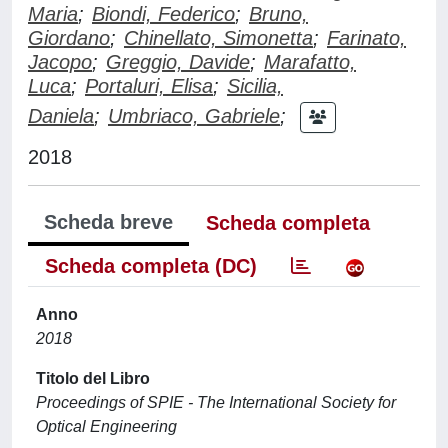
Maria
;
Biondi, Federico
;
Bruno,
Giordano
;
Chinellato, Simonetta
;
Farinato,
Jacopo
;
Greggio, Davide
;
Marafatto,
Luca
;
Portaluri, Elisa
;
Sicilia,
Daniela
;
Umbriaco, Gabriele
;
2018
Scheda breve
Scheda completa
Scheda completa (DC)
Anno
2018
Titolo del Libro
Proceedings of SPIE - The International Society for
Optical Engineering