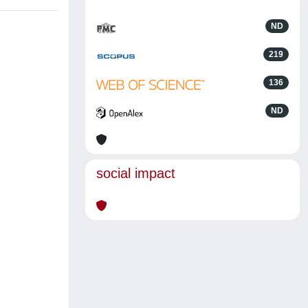
ND
219
136
ND
social impact