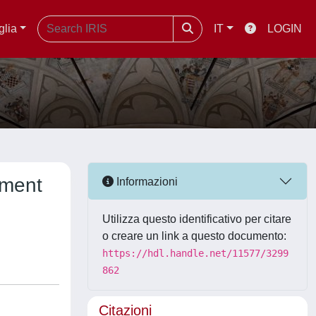
glia
IT
LOGIN
ement
Informazioni
Utilizza questo identificativo per citare
o creare un link a questo documento:
https://hdl.handle.net/11577/3299
862
Citazioni