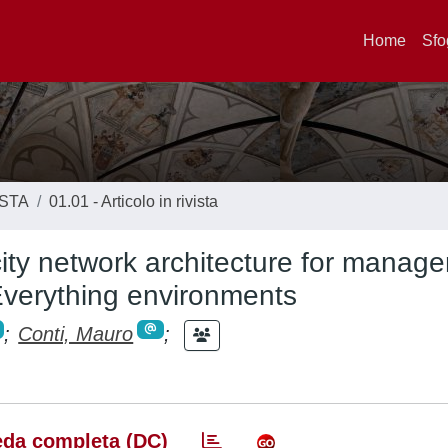
Home
Sfo
ISTA
01.01 - Articolo in rivista
ty network architecture for manag
f Everything environments
;
Conti, Mauro
;
da completa (DC)