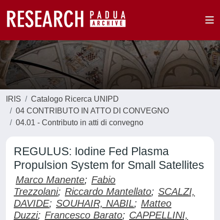
IRIS
Catalogo Ricerca UNIPD
04 CONTRIBUTO IN ATTO DI CONVEGNO
04.01 - Contributo in atti di convegno
REGULUS: Iodine Fed Plasma
Propulsion System for Small Satellites
Marco Manente
;
Fabio
Trezzolani
;
Riccardo Mantellato
;
SCALZI,
DAVIDE
;
SOUHAIR, NABIL
;
Matteo
Duzzi
;
Francesco Barato
;
CAPPELLINI,