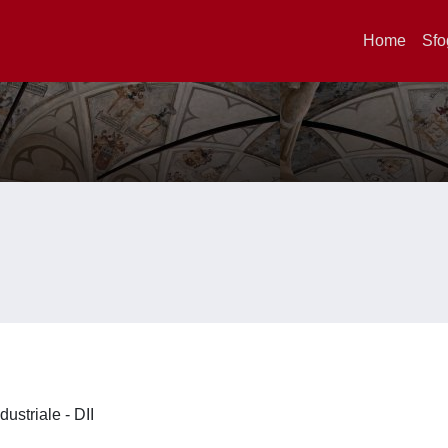
Home
Sfo
dustriale - DII