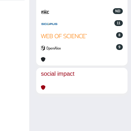
ND
11
8
9
social impact