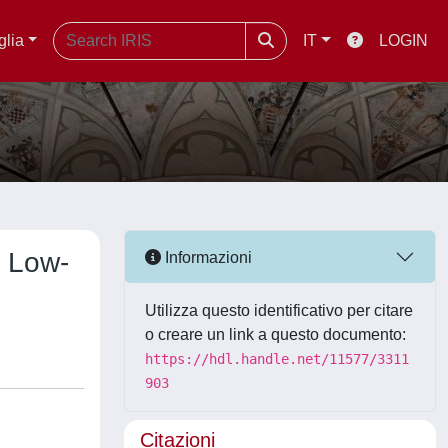
glia
IT
LOGIN
n Low-
Informazioni
Utilizza questo identificativo per citare
o creare un link a questo documento:
https://hdl.handle.net/11577/3311
903
Citazioni