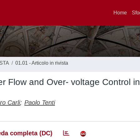
Home
Sfo
ISTA
01.01 - Articolo in rivista
r Flow and Over- voltage Control i
o Carli
;
Paolo Tenti
da completa (DC)