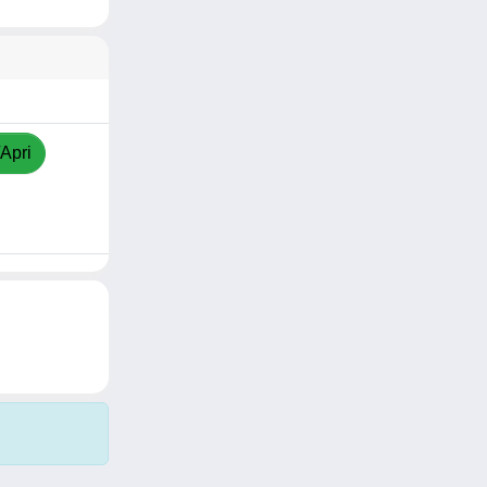
/Apri