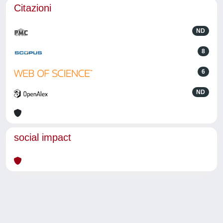
Citazioni
ND
8
6
ND
social impact