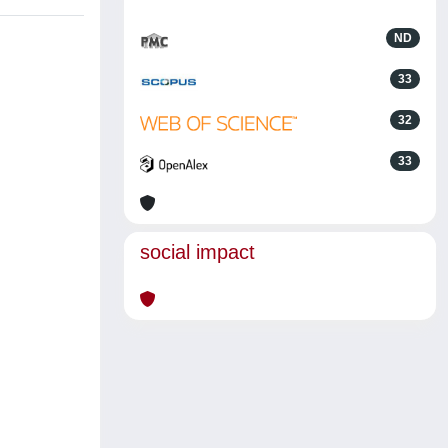
ND
33
32
33
social impact