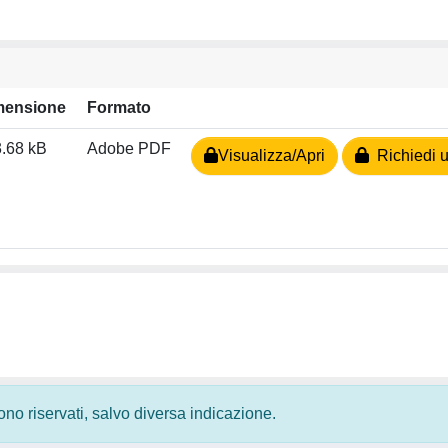
mensione
Formato
.68 kB
Adobe PDF
Visualizza/Apri
Richiedi u
 sono riservati, salvo diversa indicazione.