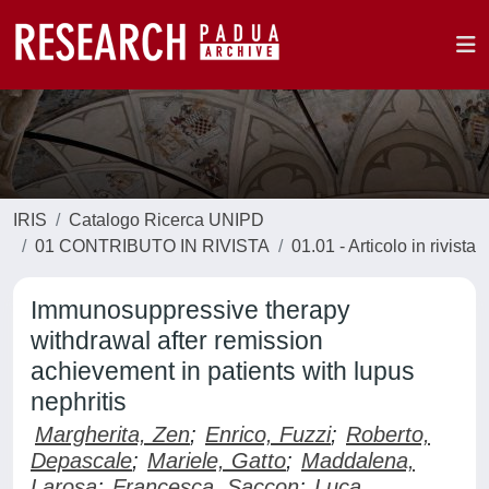
IRIS
Catalogo Ricerca UNIPD
01 CONTRIBUTO IN RIVISTA
01.01 - Articolo in rivista
Immunosuppressive therapy
withdrawal after remission
achievement in patients with lupus
nephritis
Margherita, Zen
;
Enrico, Fuzzi
;
Roberto,
Depascale
;
Mariele, Gatto
;
Maddalena,
Larosa
;
Francesca, Saccon
;
Luca,