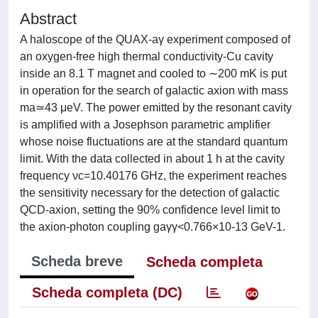
Abstract
A haloscope of the QUAX-aγ experiment composed of
an oxygen-free high thermal conductivity-Cu cavity
inside an 8.1 T magnet and cooled to ∼200 mK is put
in operation for the search of galactic axion with mass
ma≃43 μeV. The power emitted by the resonant cavity
is amplified with a Josephson parametric amplifier
whose noise fluctuations are at the standard quantum
limit. With the data collected in about 1 h at the cavity
frequency νc=10.40176 GHz, the experiment reaches
the sensitivity necessary for the detection of galactic
QCD-axion, setting the 90% confidence level limit to
the axion-photon coupling gaγγ<0.766×10-13 GeV-1.
Scheda breve
Scheda completa
Scheda completa (DC)