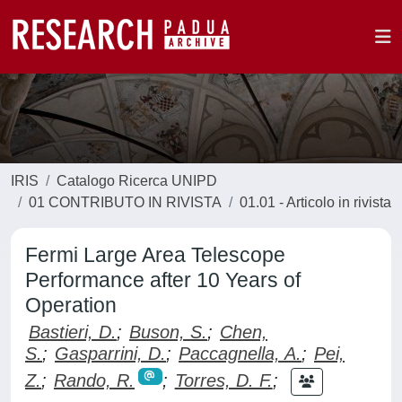
IRIS
Catalogo Ricerca UNIPD
01 CONTRIBUTO IN RIVISTA
01.01 - Articolo in rivista
Fermi Large Area Telescope
Performance after 10 Years of
Operation
Bastieri, D.
;
Buson, S.
;
Chen,
S.
;
Gasparrini, D.
;
Paccagnella, A.
;
Pei,
Z.
;
Rando, R.
;
Torres, D. F.
;