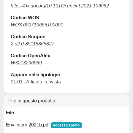
https://dx.doi.org/10.1016/j.envint.2021.106982
Codice WOS
WOS:000719655100001
Codice Scopus
2-s2.0-85118865827
Codice OpenAlex
W3213236989
Appare nelle tipologie:
01.01 - Articolo in rivista
File in questo prodotto:
File
Env Intern 2021b.pdf
accesso aperto