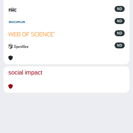
ND
ND
ND
ND
social impact