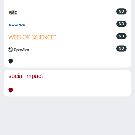
ND
ND
ND
ND
social impact