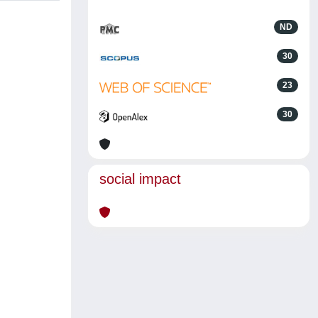
ND
30
23
30
social impact