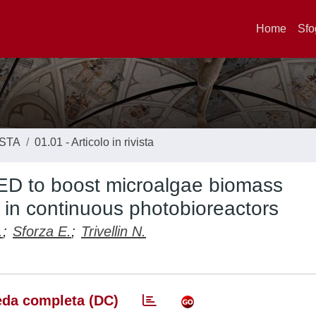
Home
Sfo
ISTA
01.01 - Articolo in rivista
 LED to boost microalgae biomass
y in continuous photobioreactors
.
;
Sforza E.
;
Trivellin N.
da completa (DC)