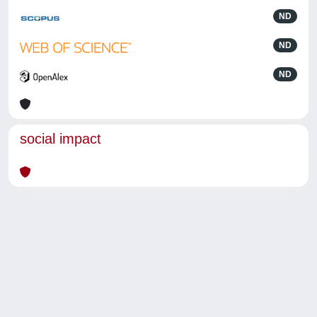
ND
ND
ND
social impact
Powered by
IRIS
-
about IRIS
-
Utilizzo dei cookie
-
Privacy
Copyright © 2026