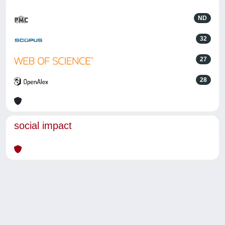
ND
32
27
28
social impact