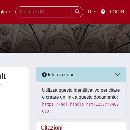
glia
IT
LOGIN
lt
Informazioni
y
Utilizza questo identificativo per citare
o creare un link a questo documento:
https://hdl.handle.net/11577/3462
053
Citazioni