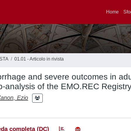
Home
Sfo
ISTA
01.01 - Articolo in rivista
morrhage and severe outcomes in adu
ub-analysis of the EMO.REC Registr
anon, Ezio
da completa (DC)