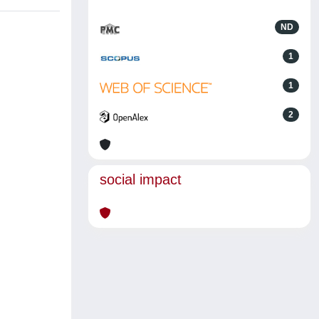
ND
1
1
2
social impact