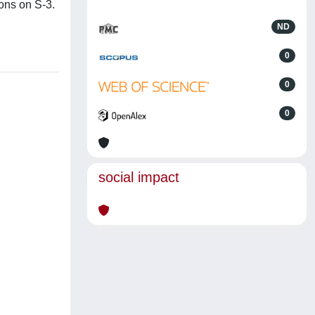
ions on S-3.
ND
0
0
0
social impact