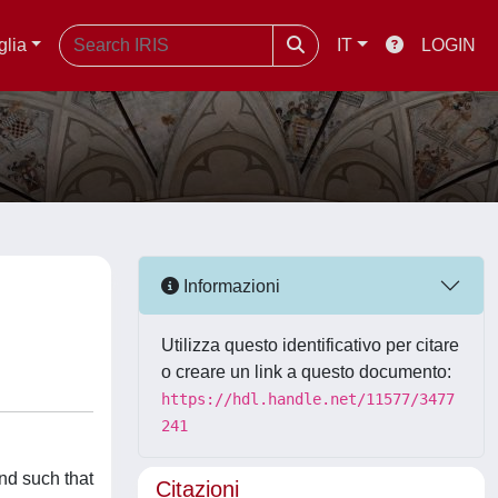
glia
IT
LOGIN
Informazioni
Utilizza questo identificativo per citare
o creare un link a questo documento:
https://hdl.handle.net/11577/3477
241
and such that
Citazioni