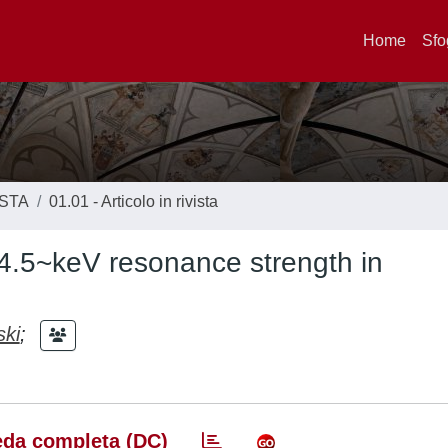
Home
Sfo
ISTA
01.01 - Articolo in rivista
64.5~keV resonance strength in
ski
;
da completa (DC)