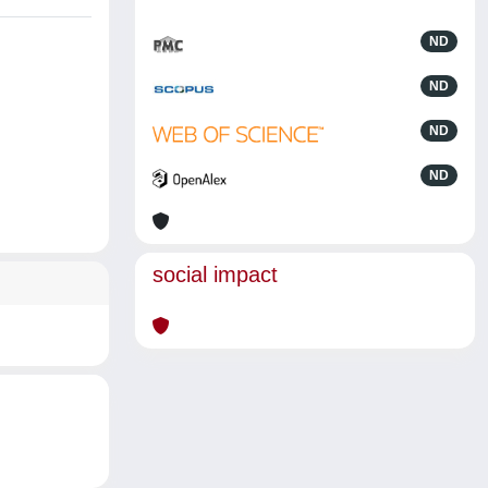
ND
ND
ND
ND
social impact