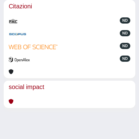
Citazioni
ND
ND
ND
ND
social impact