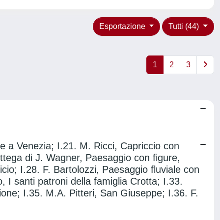
Esportazione
Tutti (44)
1
2
3
te a Venezia; I.21. M. Ricci, Capriccio con
Bottega di J. Wagner, Paesaggio con figure,
cio; I.28. F. Bartolozzi, Paesaggio fluviale con
 I santi patroni della famiglia Crotta; I.33.
ione; I.35. M.A. Pitteri, San Giuseppe; I.36. F.