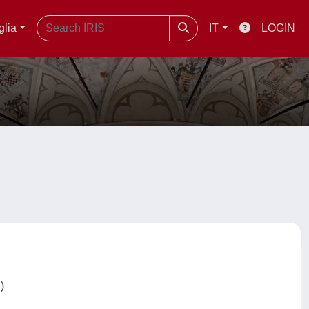
glia
IT
LOGIN
C)