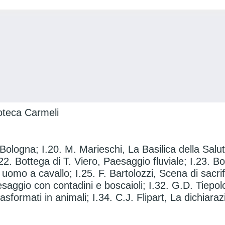
ioteca Carmeli
 Bologna; I.20. M. Marieschi, La Basilica della Salu
.22. Bottega di T. Viero, Paesaggio fluviale; I.23. 
uomo a cavallo; I.25. F. Bartolozzi, Scena di sacrifi
saggio con contadini e boscaioli; I.32. G.D. Tiepolo,
asformati in animali; I.34. C.J. Flipart, La dichiaraz