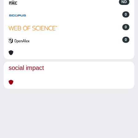
ND
0
0
0
social impact
Powered by
IRIS
-
about IRIS
-