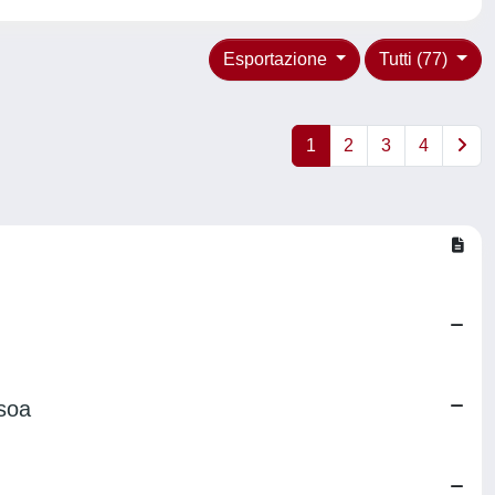
Esportazione
Tutti (77)
1
2
3
4
soa