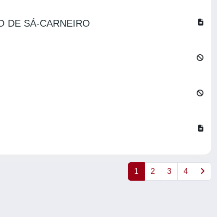
O DE SÁ-CARNEIRO
1
2
3
4