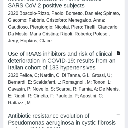
SARS-CoV-2-positive subjects
2020 Boscolo-Rizzo, Paolo; Borsetto, Daniele; Spinato,
Giacomo; Fabbris, Cristoforo; Menegaldo, Anna;
Gaudioso, Piergiorgio; Nicolai, Piero; Tirelli, Giancarlo;
Da Mosto, Maria Cristina; Rigoli, Roberto; Polesel,
Jerry; Hopkins, Claire
Use of RAAS inhibitors and risk of clinical
deterioration in COVID-19: results from an
Italian cohort of 133 hypertensives
2020 Felice, C; Nardin, C; Di Tanna, G L; Grossi, U;
Bernardi, E; Scaldaferri, L; Romagnoli, M; Tonon, L;
Cavasin, P; Novello, S; Scarpa, R; Farnia, A; De Menis,
E; Rigoli, R; Cinetto, F; Pauletto, P; Agostini, C;
Rattazzi, M
Antibiotic resistance evolution of
Pseudomonas aeruginosa in cystic fibrosis