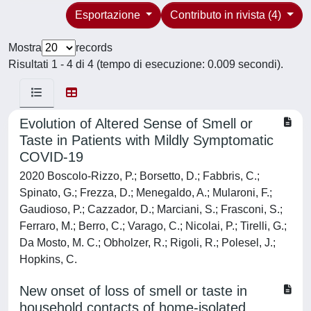
Esportazione
Contributo in rivista (4)
Mostra
records
Risultati 1 - 4 di 4 (tempo di esecuzione: 0.009 secondi).
Evolution of Altered Sense of Smell or
Taste in Patients with Mildly Symptomatic
COVID-19
2020 Boscolo-Rizzo, P.; Borsetto, D.; Fabbris, C.;
Spinato, G.; Frezza, D.; Menegaldo, A.; Mularoni, F.;
Gaudioso, P.; Cazzador, D.; Marciani, S.; Frasconi, S.;
Ferraro, M.; Berro, C.; Varago, C.; Nicolai, P.; Tirelli, G.;
Da Mosto, M. C.; Obholzer, R.; Rigoli, R.; Polesel, J.;
Hopkins, C.
New onset of loss of smell or taste in
household contacts of home-isolated