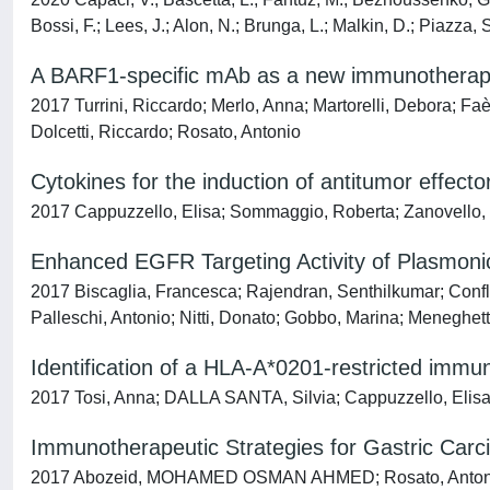
Bossi, F.; Lees, J.; Alon, N.; Brunga, L.; Malkin, D.; Piazza, S
A BARF1-specific mAb as a new immunotherape
2017 Turrini, Riccardo; Merlo, Anna; Martorelli, Debora; 
Dolcetti, Riccardo; Rosato, Antonio
Cytokines for the induction of antitumor effecto
2017 Cappuzzello, Elisa; Sommaggio, Roberta; Zanovello, 
Enhanced EGFR Targeting Activity of Plasmoni
2017 Biscaglia, Francesca; Rajendran, Senthilkumar; Confli
Palleschi, Antonio; Nitti, Donato; Gobbo, Marina; Meneghet
Identification of a HLA-A*0201-restricted imm
2017 Tosi, Anna; DALLA SANTA, Silvia; Cappuzzello, Elisa;
Immunotherapeutic Strategies for Gastric Carc
2017 Abozeid, MOHAMED OSMAN AHMED; Rosato, Antoni