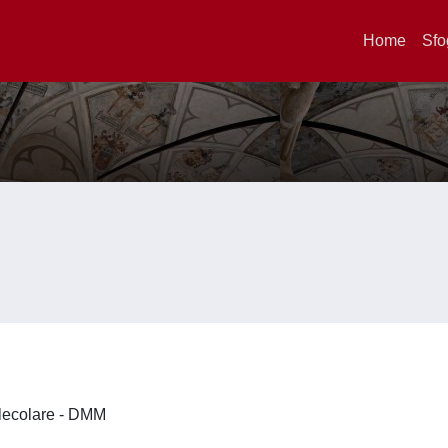
Home
Sfo
olecolare - DMM