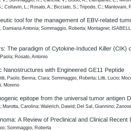
.; Collavin, L.; Rosato, A.; Bicciato, S.; Tripodo, C.; Mantovani, F
utic tool for the management of EBV-related tum
Faè, Damiana Antonia; Sommaggio, Roberta; Montagner, ISABELLA
rs: The paradigm of Cytokine-Induced Killer (CIK) c
Paola; Rosato, Antonio
c Nanostructures with Engineered GE11 Peptide
tti, Paolo; Benna, Clara; Sommaggio, Roberta; Litti, Lucio; Moc
ti, Moreno
unogenic epitope from the universal tumor antige
 Marotta, Carolina; Walerich, Dawid; Del Sal, Giannino; Zanov
inoma: A Review of Preclinical and Clinical Recen
o; Sommaggio, Roberta