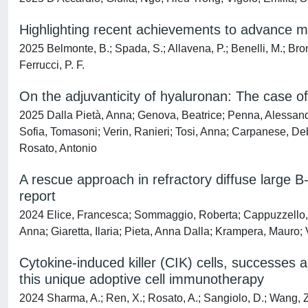
Highlighting recent achievements to advance 
2025 Belmonte, B.; Spada, S.; Allavena, P.; Benelli, M.; Bront
Ferrucci, P. F.
On the adjuvanticity of hyaluronan: The case 
2025 Dalla Pietà, Anna; Genova, Beatrice; Penna, Alessandro
Sofia, Tomasoni; Verin, Ranieri; Tosi, Anna; Carpanese, Deb
Rosato, Antonio
A rescue approach in refractory diffuse large B
report
2024 Elice, Francesca; Sommaggio, Roberta; Cappuzzello, El
Anna; Giaretta, Ilaria; Pieta, Anna Dalla; Krampera, Mauro; V
Cytokine-induced killer (CIK) cells, successes an
this unique adoptive cell immunotherapy
2024 Sharma, A.; Ren, X.; Rosato, A.; Sangiolo, D.; Wang, Z.