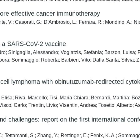
more effective cancer immunotherapy
e, V.; Casorati, G.; D'Ambrosio, L.; Ferrara, R.; Mondino, A.; Nis
of a SARS-CoV-2 vaccine
; Sinigaglia, Alessandro; Vogiatzis, Stefania; Barzon, Luisa; Pa
ora; Sommaggio, Roberta; Barbieri, Vito; Dalla Santa, Silvia; Zu
-cell lymphoma with obinutuzumab-redirected cytokin
isa; Riva, Marcello; Tisi, Maria Chiara; Bernardi, Martina; Boz
isco, Carlo; Trentin, Livio; Visentin, Andrea; Tosetto, Alberto; 
d challenges: report on the first international conf
; Tettamanti, S.; Zhang, Y.; Rettinger, E.; Fenix, K. A.; Sommagg