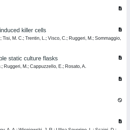
duced killer cells
.; Tisi, M. C.; Trentin, L.; Visco, C.; Ruggeri, M.; Sommaggio,
e static culture flasks
 O.; Ruggeri, M.; Cappuzzello, E.; Rosato, A.
 A. A.; Wisniewski, J. R.; Ulloa Severino, L.; Scaini, D.;