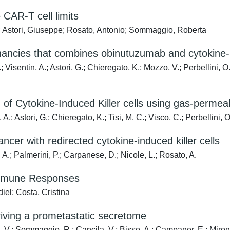
 CAR-T cell limits
a; Astori, Giuseppe; Rosato, Antonio; Sommaggio, Roberta
gnancies that combines obinutuzumab and cytokine-in
 Visentin, A.; Astori, G.; Chieregato, K.; Mozzo, V.; Perbellini, O
of Cytokine-Induced Killer cells using gas-permeabl
.; Astori, G.; Chieregato, K.; Tisi, M. C.; Visco, C.; Perbellini,
ancer with redirected cytokine-induced killer cells
A.; Palmerini, P.; Carpanese, D.; Nicole, L.; Rosato, A.
Immune Responses
el; Costa, Cristina
riving a prometastatic secretome
V.; Sommaggio, R.; Cancila, V.; Bisso, A.; Campaner, E.; Mironov,