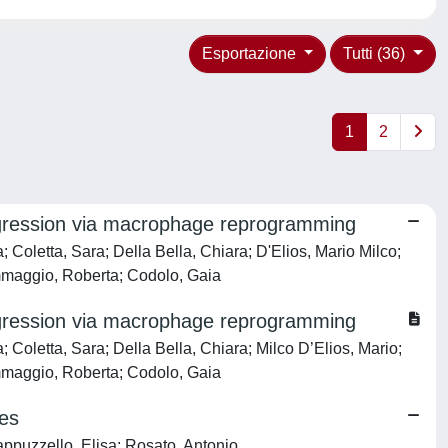
Esportazione
Tutti (36)
1
2
ogression via macrophage reprogramming
a; Coletta, Sara; Della Bella, Chiara; D'Elios, Mario Milco;
ommaggio, Roberta; Codolo, Gaia
ogression via macrophage reprogramming
a; Coletta, Sara; Della Bella, Chiara; Milco D’Elios, Mario;
ommaggio, Roberta; Codolo, Gaia
ces
ppuzzello, Elisa; Rosato, Antonio