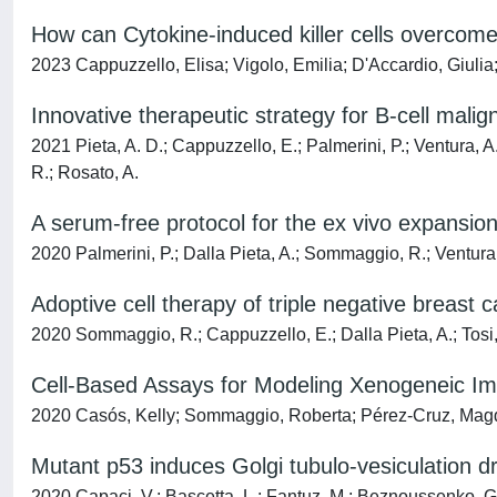
How can Cytokine-induced killer cells overcome
2023 Cappuzzello, Elisa; Vigolo, Emilia; D'Accardio, Giuli
Innovative therapeutic strategy for B-cell mali
2021 Pieta, A. D.; Cappuzzello, E.; Palmerini, P.; Ventura, A.;
R.; Rosato, A.
A serum-free protocol for the ex vivo expansion 
2020 Palmerini, P.; Dalla Pieta, A.; Sommaggio, R.; Ventura, A
Adoptive cell therapy of triple negative breast c
2020 Sommaggio, R.; Cappuzzello, E.; Dalla Pieta, A.; Tosi, 
Cell-Based Assays for Modeling Xenogeneic 
2020 Casós, Kelly; Sommaggio, Roberta; Pérez-Cruz, Magdi
Mutant p53 induces Golgi tubulo-vesiculation d
2020 Capaci, V.; Bascetta, L.; Fantuz, M.; Beznoussenko, G. 