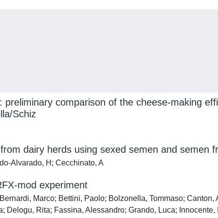
 preliminary comparison of the cheese-making effic
la/Schiz
s from dairy herds using sexed semen and semen f
edo-Alvarado, H; Cecchinato, A
 RFX-mod experiment
; Bernardi, Marco; Bettini, Paolo; Bolzonella, Tommaso; Canton,
 Delogu, Rita; Fassina, Alessandro; Grando, Luca; Innocente, P