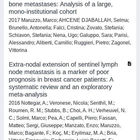
bone metastases: Analysis of a large,
mono-institutional cohort
2017 Maruzzo, Marco; AHCENE DJABALLAH, Selma;
Brunello, Antonella; Falci, Cristina; Zovato, Stefania;
Schiavon, Stefania; Nena, Ugo; Galuppo, Sara; Parisi,
Alessandro; Aliberti, Camillo; Ruggieri, Pietro; Zagonel,
Vittorina
Extra-nodal extension of sentinel lymph
node metastasis is a marker of poor
prognosis in breast cancer patients: A
systematic review and an exploratory
meta-analysis
2016 Nottegar, A.; Veronese, Nicola; Senthil, M.;
Roumen, R. M.; Stubbs, B.; Choi, A. H.; Verheuvel, N.
C.; Solmi, Marco; Pea, A.; Capelli, Piero; Fassan,
Matteo; Sergi, Giuseppe; Manzato, Enzo; Maruzzo,
Marco; Bagante, F.; Koç, M.; Eryilmaz, M. A.; Bria,