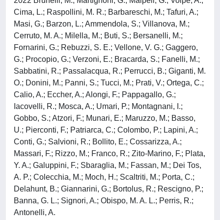
2022 Brunelli, M.; Martignoni, G.; Malpeli, G.; Volpe, A.;
Cima, L.; Raspollini, M. R.; Barbareschi, M.; Tafuri, A.;
Masi, G.; Barzon, L.; Ammendola, S.; Villanova, M.;
Cerruto, M. A.; Milella, M.; Buti, S.; Bersanelli, M.;
Fornarini, G.; Rebuzzi, S. E.; Vellone, V. G.; Gaggero,
G.; Procopio, G.; Verzoni, E.; Bracarda, S.; Fanelli, M.;
Sabbatini, R.; Passalacqua, R.; Perrucci, B.; Giganti, M.
O.; Donini, M.; Panni, S.; Tucci, M.; Prati, V.; Ortega, C.;
Calio, A.; Eccher, A.; Alongi, F.; Pappagallo, G.;
Iacovelli, R.; Mosca, A.; Umari, P.; Montagnani, I.;
Gobbo, S.; Atzori, F.; Munari, E.; Maruzzo, M.; Basso,
U.; Pierconti, F.; Patriarca, C.; Colombo, P.; Lapini, A.;
Conti, G.; Salvioni, R.; Bollito, E.; Cossarizza, A.;
Massari, F.; Rizzo, M.; Franco, R.; Zito-Marino, F.; Plata,
Y. A.; Galuppini, F.; Sbaraglia, M.; Fassan, M.; Dei Tos,
A. P.; Colecchia, M.; Moch, H.; Scaltriti, M.; Porta, C.;
Delahunt, B.; Giannarini, G.; Bortolus, R.; Rescigno, P.;
Banna, G. L.; Signori, A.; Obispo, M. A. L.; Perris, R.;
Antonelli, A.