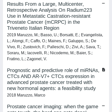
Results From a Large, Multicenter,
Retrospective Analysis On Radium223
Use in Metastatic Castration-resistant
Prostate Cancer (mCRPC) in the
Triveneto Italian Region
2019 Maruzzo, M.; Basso, U.; Borsatti, E.; Evangelista,
L.; Alongi, F.; Caffo, O.; Maines, F.; Galuppo, S.; De
Vivo, R.; Zustovich, F.; Palleschi, D.; Zivi, A.; Sava, T.;
Soraru, M.; Iacovelli, R.; Nicodemo, M.; Baier, S.;
Fratino, L.; Zagonel, V.
Prognostic and predictive role of miRNAs,
CTCs AND AR-V7+ CTCs expression in
advanced prostate cancer treated with
new hormonal agents: a feasibility study
2018 Maruzzo, Marco
Prostate cancer imaging: when the game