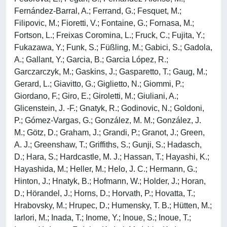
Fernández-Barral, A.; Ferrand, G.; Fesquet, M.;
Filipovic, M.; Fioretti, V.; Fontaine, G.; Fornasa, M.;
Fortson, L.; Freixas Coromina, L.; Fruck, C.; Fujita, Y.;
Fukazawa, Y.; Funk, S.; Füßling, M.; Gabici, S.; Gadola,
A.; Gallant, Y.; Garcia, B.; Garcia López, R.;
Garczarczyk, M.; Gaskins, J.; Gasparetto, T.; Gaug, M.;
Gerard, L.; Giavitto, G.; Giglietto, N.; Giommi, P.;
Giordano, F.; Giro, E.; Giroletti, M.; Giuliani, A.;
Glicenstein, J. -F.; Gnatyk, R.; Godinovic, N.; Goldoni,
P.; Gómez-Vargas, G.; González, M. M.; González, J.
M.; Götz, D.; Graham, J.; Grandi, P.; Granot, J.; Green,
A. J.; Greenshaw, T.; Griffiths, S.; Gunji, S.; Hadasch,
D.; Hara, S.; Hardcastle, M. J.; Hassan, T.; Hayashi, K.;
Hayashida, M.; Heller, M.; Helo, J. C.; Hermann, G.;
Hinton, J.; Hnatyk, B.; Hofmann, W.; Holder, J.; Horan,
D.; Hörandel, J.; Horns, D.; Horvath, P.; Hovatta, T.;
Hrabovsky, M.; Hrupec, D.; Humensky, T. B.; Hütten, M.;
Iarlori, M.; Inada, T.; Inome, Y.; Inoue, S.; Inoue, T.;