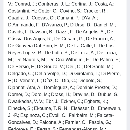
V.; Conrad, J.; Contreras, J. L.; Cortina, J.; Costa, A.;
Costantini, H.; Cotter, G.; Covino, S.; Crocker, R.;
Cuadra, J.; Cuevas, O.; Cumani, P.; D'Aì, A.;
D'Ammando, F.; D'Avanzo, P.; D'Urso, D.; Daniel, M.;
Davids, I.; Dawson, B.; Dazzi, F.; De Angelis, A.; De
Cássia Dos Anjos, R.; De Cesare, G.; De Franco, A.;
De Gouveia Dal Pino, E. M.; De La Calle, I.; De Los
Reyes Lopez, R.; De Lotto, B.; De Luca, A.; De Lucia,
M.; De Naurois, M.; De Oña Wilhelmi, E.; De Palma, F.;
De Persio, F.; De Souza, V.; Deil, C.; Del Santo, M.;
Delgado, C.; Della Volpe, D.; Di Girolamo, T.; Di Pierro,
F.; Di Venere, L.; Díaz, C.; Dib, C.; Diebold, S.;
Djannati-Ataï, A.; Domínguez, A.; Dominis Prester, D.;
Dorner, D.; Doro, M.; Drass, H.; Dravins, D.; Dubus, G.;
Dwarkadas, V. V.; Ebr, J.; Eckner, C.; Egberts, K.;
Einecke, S.; Ekoume, T. R. N.; Elsässer, D.; Ernenwein,
J. -P.; Espinoza, C.; Evoli, C.; Fairbairn, M.; Falceta-
Goncalves, D.; Falcone, A.; Farnier, C.; Fasola, G.;
Fedorova, E.; Fegan, S.; Fernandez-Alonso, M.;