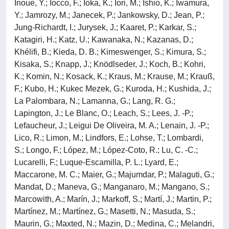
Inoue, Y.; Iocco, F.; Ioka, K.; Iori, M.; Ishio, K.; Iwamura,
Y.; Jamrozy, M.; Janecek, P.; Jankowsky, D.; Jean, P.;
Jung-Richardt, I.; Jurysek, J.; Kaaret, P.; Karkar, S.;
Katagiri, H.; Katz, U.; Kawanaka, N.; Kazanas, D.;
Khélifi, B.; Kieda, D. B.; Kimeswenger, S.; Kimura, S.;
Kisaka, S.; Knapp, J.; Knödlseder, J.; Koch, B.; Kohri,
K.; Komin, N.; Kosack, K.; Kraus, M.; Krause, M.; Krauß,
F.; Kubo, H.; Kukec Mezek, G.; Kuroda, H.; Kushida, J.;
La Palombara, N.; Lamanna, G.; Lang, R. G.;
Lapington, J.; Le Blanc, O.; Leach, S.; Lees, J. -P.;
Lefaucheur, J.; Leigui De Oliveira, M. A.; Lenain, J. -P.;
Lico, R.; Limon, M.; Lindfors, E.; Lohse, T.; Lombardi,
S.; Longo, F.; López, M.; López-Coto, R.; Lu, C. -C.;
Lucarelli, F.; Luque-Escamilla, P. L.; Lyard, E.;
Maccarone, M. C.; Maier, G.; Majumdar, P.; Malaguti, G.;
Mandat, D.; Maneva, G.; Manganaro, M.; Mangano, S.;
Marcowith, A.; Marín, J.; Markoff, S.; Martí, J.; Martin, P.;
Martínez, M.; Martínez, G.; Masetti, N.; Masuda, S.;
Maurin, G.; Maxted, N.; Mazin, D.; Medina, C.; Melandri,