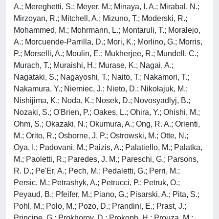
A.; Mereghetti, S.; Meyer, M.; Minaya, I. A.; Mirabal, N.;
Mirzoyan, R.; Mitchell, A.; Mizuno, T.; Moderski, R.;
Mohammed, M.; Mohrmann, L.; Montaruli, T.; Moralejo,
A.; Morcuende-Parrilla, D.; Mori, K.; Morlino, G.; Morris,
P.; Morselli, A.; Moulin, E.; Mukherjee, R.; Mundell, C.;
Murach, T.; Muraishi, H.; Murase, K.; Nagai, A.;
Nagataki, S.; Nagayoshi, T.; Naito, T.; Nakamori, T.;
Nakamura, Y.; Niemiec, J.; Nieto, D.; Nikołajuk, M.;
Nishijima, K.; Noda, K.; Nosek, D.; Novosyadlyj, B.;
Nozaki, S.; O'Brien, P.; Oakes, L.; Ohira, Y.; Ohishi, M.;
Ohm, S.; Okazaki, N.; Okumura, A.; Ong, R. A.; Orienti,
M.; Orito, R.; Osborne, J. P.; Ostrowski, M.; Otte, N.;
Oya, I.; Padovani, M.; Paizis, A.; Palatiello, M.; Palatka,
M.; Paoletti, R.; Paredes, J. M.; Pareschi, G.; Parsons,
R. D.; Pe'Er, A.; Pech, M.; Pedaletti, G.; Perri, M.;
Persic, M.; Petrashyk, A.; Petrucci, P.; Petruk, O.;
Peyaud, B.; Pfeifer, M.; Piano, G.; Pisarski, A.; Pita, S.;
Pohl, M.; Polo, M.; Pozo, D.; Prandini, E.; Prast, J.;
Principe, G.; Prokhorov, D.; Prokoph, H.; Prouza, M.;