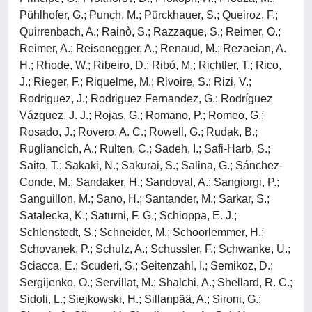
Pühlhofer, G.; Punch, M.; Pürckhauer, S.; Queiroz, F.;
Quirrenbach, A.; Rainò, S.; Razzaque, S.; Reimer, O.;
Reimer, A.; Reisenegger, A.; Renaud, M.; Rezaeian, A.
H.; Rhode, W.; Ribeiro, D.; Ribó, M.; Richtler, T.; Rico,
J.; Rieger, F.; Riquelme, M.; Rivoire, S.; Rizi, V.;
Rodriguez, J.; Rodriguez Fernandez, G.; Rodríguez
Vázquez, J. J.; Rojas, G.; Romano, P.; Romeo, G.;
Rosado, J.; Rovero, A. C.; Rowell, G.; Rudak, B.;
Rugliancich, A.; Rulten, C.; Sadeh, I.; Safi-Harb, S.;
Saito, T.; Sakaki, N.; Sakurai, S.; Salina, G.; Sánchez-
Conde, M.; Sandaker, H.; Sandoval, A.; Sangiorgi, P.;
Sanguillon, M.; Sano, H.; Santander, M.; Sarkar, S.;
Satalecka, K.; Saturni, F. G.; Schioppa, E. J.;
Schlenstedt, S.; Schneider, M.; Schoorlemmer, H.;
Schovanek, P.; Schulz, A.; Schussler, F.; Schwanke, U.;
Sciacca, E.; Scuderi, S.; Seitenzahl, I.; Semikoz, D.;
Sergijenko, O.; Servillat, M.; Shalchi, A.; Shellard, R. C.;
Sidoli, L.; Siejkowski, H.; Sillanpää, A.; Sironi, G.;