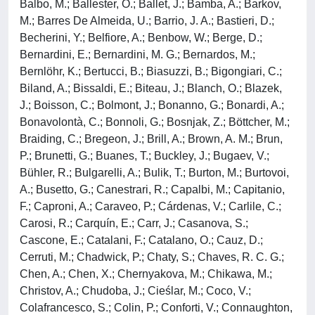
Balbo, M.; Ballester, O.; Ballet, J.; Bamba, A.; Barkov,
M.; Barres De Almeida, U.; Barrio, J. A.; Bastieri, D.;
Becherini, Y.; Belfiore, A.; Benbow, W.; Berge, D.;
Bernardini, E.; Bernardini, M. G.; Bernardos, M.;
Bernlöhr, K.; Bertucci, B.; Biasuzzi, B.; Bigongiari, C.;
Biland, A.; Bissaldi, E.; Biteau, J.; Blanch, O.; Blazek,
J.; Boisson, C.; Bolmont, J.; Bonanno, G.; Bonardi, A.;
Bonavolontà, C.; Bonnoli, G.; Bosnjak, Z.; Böttcher, M.;
Braiding, C.; Bregeon, J.; Brill, A.; Brown, A. M.; Brun,
P.; Brunetti, G.; Buanes, T.; Buckley, J.; Bugaev, V.;
Bühler, R.; Bulgarelli, A.; Bulik, T.; Burton, M.; Burtovoi,
A.; Busetto, G.; Canestrari, R.; Capalbi, M.; Capitanio,
F.; Caproni, A.; Caraveo, P.; Cárdenas, V.; Carlile, C.;
Carosi, R.; Carquín, E.; Carr, J.; Casanova, S.;
Cascone, E.; Catalani, F.; Catalano, O.; Cauz, D.;
Cerruti, M.; Chadwick, P.; Chaty, S.; Chaves, R. C. G.;
Chen, A.; Chen, X.; Chernyakova, M.; Chikawa, M.;
Christov, A.; Chudoba, J.; Cieślar, M.; Coco, V.;
Colafrancesco, S.; Colin, P.; Conforti, V.; Connaughton,