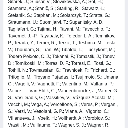
Sitarek, J.; Sliusar, V.; Slowikowska, A.; Sol, H.;
Stamerra, A.; Stanič, S.; Starling, R.; Stawarz, Ł.;
Stefanik, S.; Stephan, M.; Stolarczyk, T.; Stratta, G.;
Straumann, U.; Suomijarvi, T.; Supanitsky, A. D.;
Tagliaferri, G.; Tajima, H.; Tavani, M.; Tavecchio, F.;
Tavernet, J. -P.; Tayabaly, K.; Tejedor, L. A.; Temnikov,
P.; Terada, Y.; Terrier, R.; Terzic, T.; Teshima, M.; Testa,
V.; Thoudam, S.; Tian, W.; Tibaldo, L.; Tluczykont, M.;
Todero Peixoto, C. J.; Tokanai, F.; Tomastik, J.; Tonev,
D.; Tornikoski, M.; Torres, D. F.; Torresi, E.; Tosti, G.;
Tothill, N.; Tovmassian, G.; Travnicek, P.; Trichard, C.;
Trifoglio, M.; Troyano Pujadas, I.; Tsujimoto, S.; Umana,
G.; Vagelli, V.; Vagnetti, F.; Valentino, M.; Vallania, P.;
Valore, L.; Van Eldik, C.; Vandenbroucke, J.; Varner, G.
S.; Vasileiadis, G.; Vassiliev, V.; Vázquez Acosta, M.;
Vecchi, M.; Vega, A.; Vercellone, S.; Veres, P.; Vergani,
S.; Verzi, V.; Vettolani, G. P.; Viana, A.; Vigorito, C.;
Villanueva, J.; Voelk, H.; Vollhardt, A.; Vorobiov, S.;
Vrastil, M.; Vuillaume, T.; Wagner, S. J.; Wagner, R.;