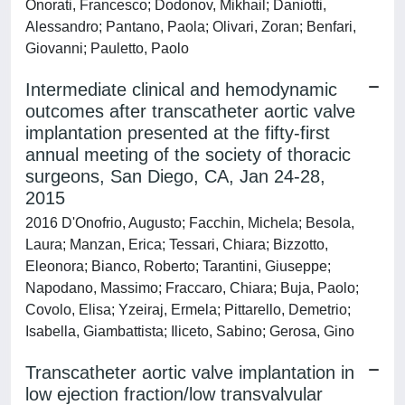
Onorati, Francesco; Dodonov, Mikhail; Daniotti,
Alessandro; Pantano, Paola; Olivari, Zoran; Benfari,
Giovanni; Pauletto, Paolo
Intermediate clinical and hemodynamic
outcomes after transcatheter aortic valve
implantation presented at the fifty-first
annual meeting of the society of thoracic
surgeons, San Diego, CA, Jan 24-28,
2015
2016 D'Onofrio, Augusto; Facchin, Michela; Besola,
Laura; Manzan, Erica; Tessari, Chiara; Bizzotto,
Eleonora; Bianco, Roberto; Tarantini, Giuseppe;
Napodano, Massimo; Fraccaro, Chiara; Buja, Paolo;
Covolo, Elisa; Yzeiraj, Ermela; Pittarello, Demetrio;
Isabella, Giambattista; Iliceto, Sabino; Gerosa, Gino
Transcatheter aortic valve implantation in
low ejection fraction/low transvalvular